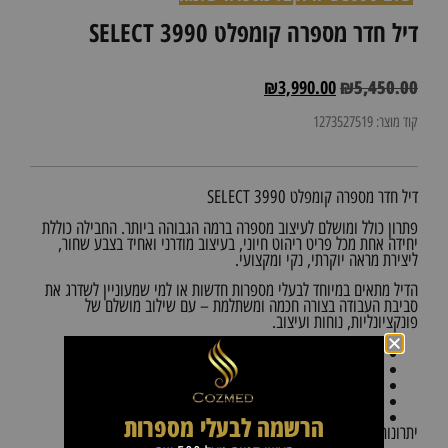
דיל חדר מספרה קומפלט SELECT 3990
₪
3,990.00
₪
5,450.00
קוד מוצר: 1273527519
דיל חדר מספרה קומפלט SELECT 3990
פתרון כולל ומושלם לעיצוב מספרה ברמה הגבוהה ביותר. החבילה כוללת
יחידה אחת מכל פריט ריהוט חיוני, בעיצוב מודרני ואחיד בצבע שחור,
ליצירת מראה יוקרתי, נקי ומקצועי.
הדיל מתאים במיוחד לבעלי מספרות חדשות או למי שמעוניין לשדרג את
סביבת העבודה בצורה חכמה ומשתלמת – עם שילוב מושלם של
פונקציונליות, נוחות ועיצוב.
עגלת שירות מקצועית עם מגירות ואחסון נוח
מראה עומדת בעיצוב מודרני עם תאורת LED
ספת המתנה מרופדת ונוחה ללקוחות
כיסא עבודה מקצועי מתכוונן לספר
שידה/עמדת עבודה עם מגירות ואחסון
הרשמה לבעלי מספרות
יתרונות מרכזיים: