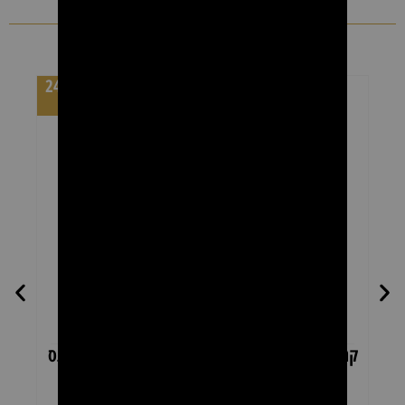
מוצרים נוספים
מחיר לקרטון 24
יחידות
קרטון רולרים שעווה אלוורה להסרת שיער – פראנס
קרטו
ביוטי 24 יחידות × 100 מ"ל
₪
169.00
₪
269.00