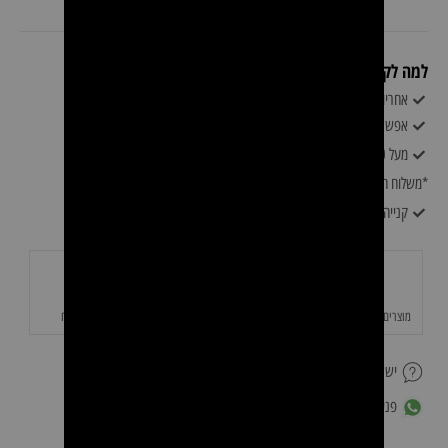
למה לקוחות קונים אצלינו?
אחריות: 1 שנות אחריות ע״י יבואן רשמי
אפשרות לעד 6 תשלומים ללא ריבית
מעל 500 משלוח חינם
*משלוח חינם לא כולל רהיטים* המחיר נקבע על ידי צוות 0528060094
קנייה מאובטחת ושירות לקוחות מעולה
מוצרים איכותיים באחריות
משלוחים מהירים
תשלום מאובטח
יש לך שאלה על המוצר?
פנייה לשירות לקוחות ב-WhatsApp