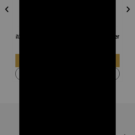
דיל 10 יחידות מכונת גילוח לגוף ESCO Body
Groomer – נטענת, עמידה למים עם מעמד טעינה
₪
990.00
₪
1,490.00
הוספה לסל
+
לקבל הצעת מחיר