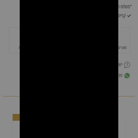
*משלוח חינם לא כולל רהיטים* המחיר נקבע על ידי צוות 0528060094
קנייה מאובטחת ושירות לקוחות מעולה
מוצרים איכותיים באחריות
משלוחים מהירים
תשלום מאובטח
יש לך שאלה על המוצר?
פנייה לשירות לקוחות ב-WhatsApp
מוצרים נוספים
מבצע