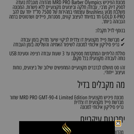
מכונת הפיניש MRD PRO Barber Olympics מהדורה מוגבלת נועדה
לספק דיוק מרבי, עבודה חלקה וביצועים מקצועיים ללא פשרות. המכונה
משלבת מנוע Brushless עוצמתי במהירות של 7500 סל"ד יחד עם להב
GOLD X-PRO חד במיוחד לעיצוב קווים, מסגרות, פיידים ושרטוטים ברמה
הגבוהה ביותר.
בנוסף לדיל תקבלו:
✔ מברשת פייד מקצועית דו צדדית לניקוי שיער מדויק בזמן עבודה
✔ גריפ סיליקון איכותי למכונה לשיפור האחיזה והשליטה בזמן העבודה
סוללת הליתיום המתקדמת מספקת עד 3 שעות עבודה רציפה וטעינת USB
נוחה לעבודה מקצועית בכל מקום.
זהו סט מושלם לברברים מקצועיים המחפשים שילוב של ביצועים, נוחות
ועיצוב ייחודי.
מה מקבלים בדיל
מכונת פיניש מקצועית MRD PRO GMT-90-4 Limited Edition שחור
מברשת פייד מקצועית דו צדדית
גריפ סיליקון איכותי למכונה
יתרונות עיקריים
מהדורת Barber Olympics ייחודית ומוגבלת