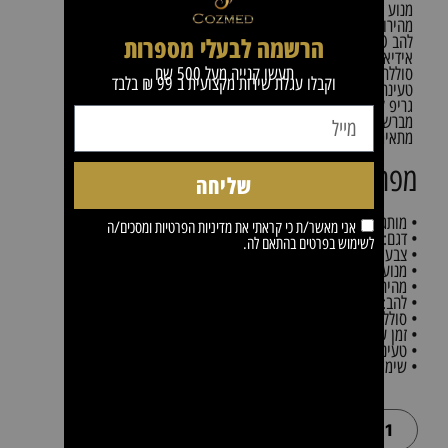
מנוע Brushless עוצמתי ושקט
מהירות עבודה גבוהה – 7500 סל"ד
הרשמה לבעלי מספרות
להב GOLD X-PRO חד ומדויק
אידיאלית לפיניש, קווים ושרטוטים
תעשו קנייה מעל 500 שח
סוללת ליתיום חזקה עד 3 שעות עבודה
וקבלו עגלת שירות מקצועית ב 99 ₪ בלבד
טעינת USB נוחה ומהירה
גריפ לשיפור האחיזה והשליטה
מברשת פייד מקצועית לניקוי מדויק
מתאימה למספרות וברברשופס מקצועיים
מפרט טכני
שליחה
• מותג: MRD PRO
אני מאשר/ת כי קראתי את
מדיניות הפרטיות
ומסכים/ה
• דגם: GMT-90-4 Limited Edition
לשימוש בפרטים בהתאם לה.
• צבע: שחור
• מנוע: Brushless
• מהירות מנוע: 7500 סל"ד
• להב: GOLD X-PRO
• סוללה: ליתיום
• זמן עבודה: עד 3 שעות
• טעינה: USB
• שימוש מקצועי למספרות וברברים