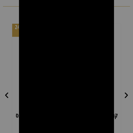
מומלצים
מחיר לקרטון 24
יחידות
קרטון רולרים שעווה אלוורה להסרת שיער – פראנס
קרטו
ביוטי 24 יחידות × 100 מ"ל
₪
169.00
₪
269.00