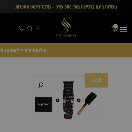
משלוח חינם ברכישה מעל 500 ש״ח –
מלבד ריהוט מספרות
0
סילואט ספריי לאחיזה חזקה Schwarzkopf Professional – די
מבצע!