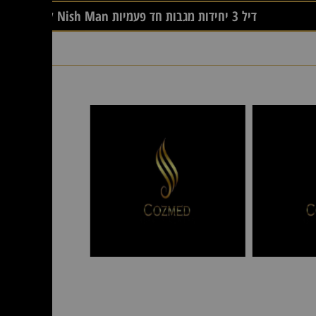
דיל 3 יחידות מגבות חד פעמיות Nish Man לייבוש שיער (300 מגבות)
כיסא
Select
PRO דגם
A1-1079
כיסא ספר
MT1613
199
ש"ח
כיסא
מאפרת