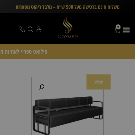
משלוח חינם ברכישה מעל 500 ש״ח –
מלבד ריהוט מספרות
0
סילואט ספריי לאחיזה חזקה Schwarzkopf Professional – די
מבצע!