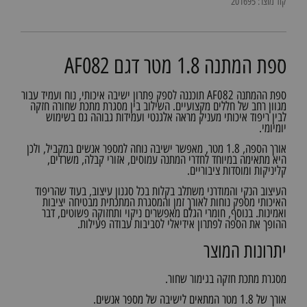
קוד מוצר: 201695
ספת המתנה 1.8 מטר דגם AF082
ספת ההמתנה AF082 תוכננה לספק פתרון ישיבה איכותי, נוח ועמיד עבור
מגוון רחב של חללים מקצועיים. השילוב בין מסגרת מתכת שחורה חזקה
לבין ריפוד איכותי מעניק מראה אלגנטי ועמידות גבוהה גם בשימוש
יומיומי.
אורך הספה, 1.8 מטר, מאפשר ישיבה נוחה למספר אנשים במקביל, ולכן
היא מתאימה במיוחד לחדרי המתנה עמוסים, אזורי קבלה, משרדים,
קליניקות ומוסדות ציבוריים.
העיצוב הנקי והמודרני משתלב בקלות בכל סגנון עיצוב, בעוד שהריפוד
האיכותי מספק נוחות לאורך זמן והמסגרת המתכתית מבטיחה יציבות
ואמינות. בנוסף, חומרי הגלם מאפשרים ניקוי ותחזוקה פשוטים, דבר
ההופך את הספה לפתרון אידיאלי לסביבות עבודה פעילות.
יתרונות המוצר
מסגרת מתכת חזקה בגימור שחור.
אורך של 1.8 מטר המתאים לישיבה של מספר אנשים.