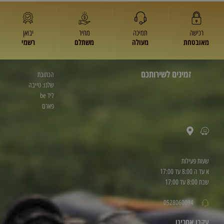
רכישה
תמיכה
מחיר
יבואן
מאובטחת
מעולה
משתלם
רשמי
זמינים לשירותכם
הכתובת
שלנו: טייבה
ליד be
פארם
שעות פעילות
א עד ה 8:00 עד 17:00
שבת 8:00 עד 17:00
0528060094
עקבו אחרינו