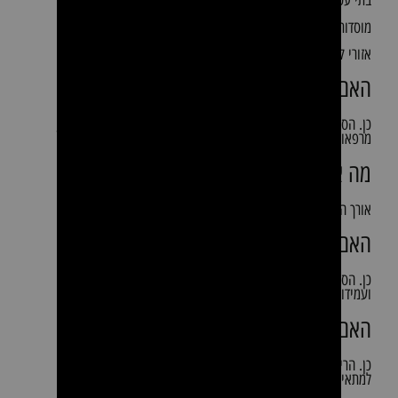
בתי עסק
מוסדות ציבוריים
אזורי קבלה
האם הספה מתאימה לחדרי המתנה?
כן. הספה תוכננה במיוחד עבור חדרי המתנה, אזורי קבלה, קליניקות,
מרפאות ומשרדים.
מה אורך הספה?
אורך הספה הוא 1.8 מטר ומאפשר ישיבה נוחה למספר אנשים.
האם המסגרת עשויה מתכת?
כן. הספה כוללת מסגרת מתכת חזקה בגימור שחור המעניקה יציבות
ועמידות לאורך זמן.
האם הריפוד קל לניקוי?
כן. הריפוד מתאים לניקוי ותחזוקה שוטפת, דבר ההופך את הספה
למתאימה לשימוש יומיומי.