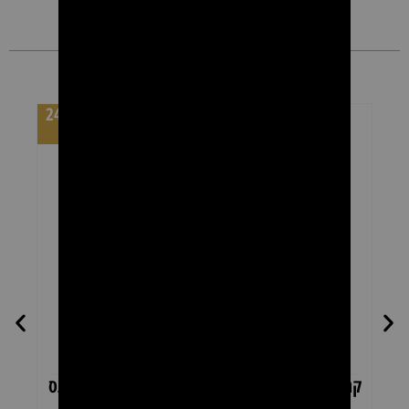
מוצרים נוספים
מחיר לקרטון 24
יחידות
קרטון רולרים שעווה אלוורה להסרת שיער – פראנס
ביוטי 24 יחידות × 100 מ"ל