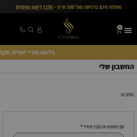
משלוח חינם ברכישה מעל 500 ש״ח –
מלבד ריהוט מספרות
0
סילואט ספריי לאחיזה חזקה Schwarzkopf Professional – דיל 15 יחידות ( 
החשבון שלי
התחברות
*
שם משתמש או כתובת אימייל