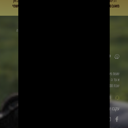
רכישה
תמיכה
מחיר
יבואן
מאובטחת
מעולה
משתלם
רשמי
זמינים לשירותכם
הכתובת
שלנו: טייבה
ליד be
פארם
שעות פעילות
א עד ה 8:00 עד 17:00
שבת 8:00 עד 17:00
0528060094
עקבו אחרינו