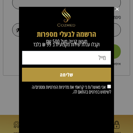
*
סיסמה
הרשמה לבעלי מספרות
תעשו קנייה מעל 500 שח
וקבלו עגלת שירות מקצועית ב 99 ₪ בלבד
זכור אותי
התחברות
איפוס סיסמה
שליחה
אני מאשר/ת כי קראתי את
מדיניות הפרטיות
ומסכים/ה
אין לך משתמש?
לחץ כאן כדי להירשם
לשימוש בפרטים בהתאם לה.