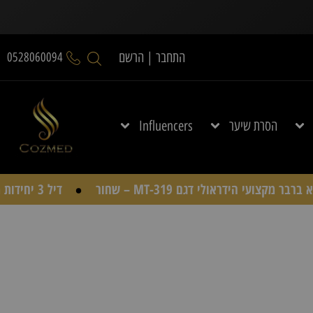
התחבר | הרשם
0528060094
הסרת שיער
Influencers
כיסא ברבר מקצועי הידראולי דגם MT-319 – שחור
דיל 3 יחידות מגבות חד פעמיות Nish Man לייבוש שיער (300 מגבות)