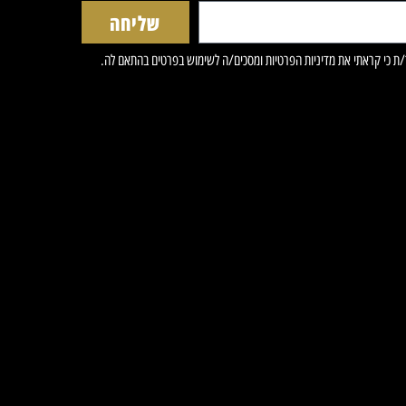
✔ ללא אב
שליחה
✔ גמישות 
✔ אחיזה 
✔ מתאים 
ת כי קראתי את
מדיניות הפרטיות
ומסכים/ה לשימוש בפרטים בהתאם לה.
מפרט 
סוג: כפפו
צבע: שחו
כמות בקרטון: 100
כמות בדיל: 10 קרטונים (1000 י
ללא אבקה
חד פעמי
מתאים 
✔ קוסמטי
✔ מספרות
✔ מכוני י
✔ מרפאו
✔ שימוש 
למי זה