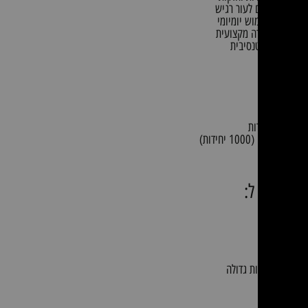
קה – מתאים לעור רגיש
ונוחות לשימוש יומיומי
מעולה בעבודה מקצועית
לעבודה אינטנסיבית
המוצר
ת ניטריל
ר
 יחידות
חידות)
במיוחד ל:
קאיות
 וברברים
ופי
ת
מקצועי בכמות גדולה
 מתאים