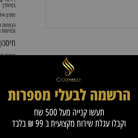
במיוחד)
פתרון איד
הכפפות עש
וגמישות 
חיסכון
רכישת 10 קרטונים מאפשרת חיסכון בעלויות ושמירה על מלאי זמין לאורך זמן.
איכות 
הכפפות אי
הרשמה לבעלי מספרות
עמידות
החומר הא
תעשו קנייה מעל 500 שח
יתרונו
וקבלו עגלת שירות מקצועית ב 99 ₪ בלבד
✔ דיל סי
✔ כפפות נ