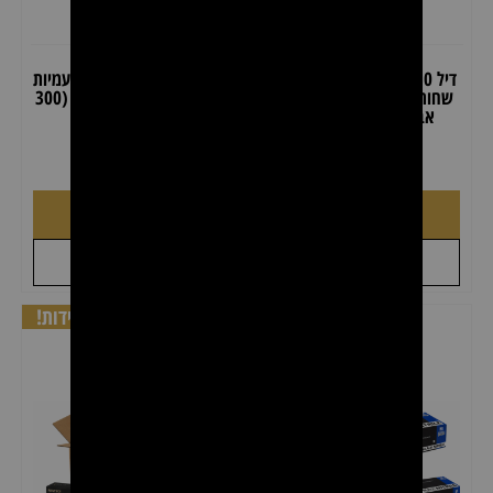
דיל 10 קרטונים כפפות ניטריל
דיל 3 יחידות מגבות חד פעמיות
שחורות – 1000 יחידות (ללא
Nish Man לייבוש שיער (300
אבקה, חזקות במיוחד)
מגבות)
₪
199.00
₪
297.00
₪
160.00
₪
230.00
הוספה לסל
הוספה לסל
+
+
לקבל הצעת מחיר
לקבל הצעת מחיר
דיל 5 יחידות !
דיל 10 יחידות!