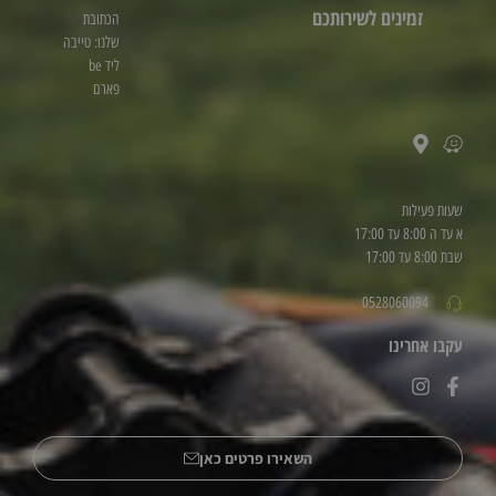
זמינים לשירותכם
הכתובת
שלנו: טייבה
ליד be
פארם
שעות פעילות
א עד ה 8:00 עד 17:00
שבת 8:00 עד 17:00
0528060094
עקבו אחרינו
השאירו פרטים כאן