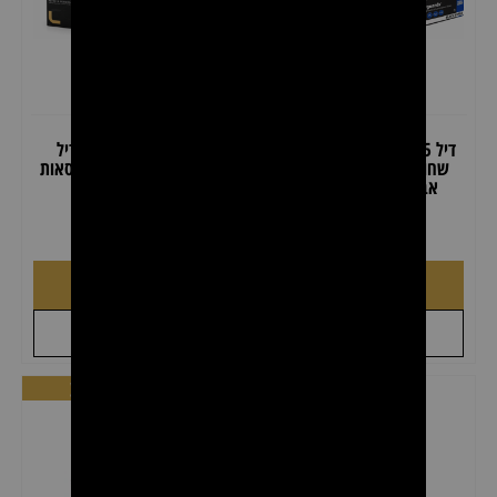
דיל 5 קרטונים כפפות ניטריל
דיל קרטון כפפות ניטריל
שחורות – 500 יחידות ללא
מקצועיות JRL – 10 קופסאות
אבקה (חזקות במיוחד)
(1,000 יחידות)
₪
199.00
₪
399.00
₪
89.00
₪
129.00
הוספה לסל
לצפייה במוצר
+
+
לקבל הצעת מחיר
לקבל הצעת מחיר
מבצע
מבצע