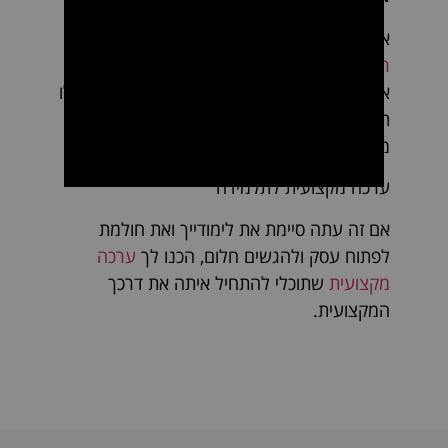
אביזרים קטנים אך חיוניים, כגון
קליפסים
,
סיכות
ראש
ו
כריות צוואר
לעמדת החפיפה, משלימים
את ערכת הכלים של מעצבי השיער. פריטים אלו
תורמים לעיצוב חלק, ומבטיחים שכל לקוח יוצא
מהסלון במיטבו.
ערכה מקצועית לתלמידה
אם זה עתה סיימת את לימודייך ואת חולמת
לפתוח עסק ולהגשים חלום, הכנו לך
ערכה
מקצועית
שתוכלי להתחיל איתה את דרכך
המקצועית.