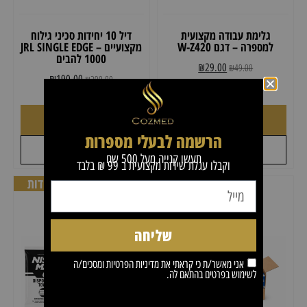
גלימת עבודה מקצועית
דיל 10 יחידות סכיני גילוח
למספרה – דגם W-Z420
מקצועיים JRL SINGLE EDGE –
1000 להבים
₪
29.00
₪
49.00
₪
190.00
₪
290.00
הוספה לסל
הוספה לסל
הרשמה לבעלי מספרות
+
+
לקבל הצעת מחיר
לקבל הצעת מחיר
תעשו קנייה מעל 500 שח
וקבלו עגלת שירות מקצועית ב 99 ₪ בלבד
דיל 10 יחידות!
דיל 3 יחידות
שליחה
אני מאשר/ת כי קראתי את
מדיניות הפרטיות
ומסכים/ה
לשימוש בפרטים בהתאם לה.