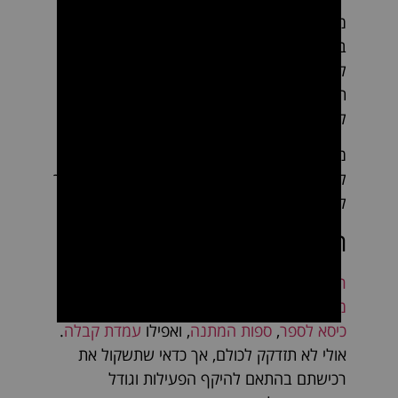
מוצרי טיפוח ועיצוב לשיער הם חלק חיוני
במספרה שלך. מג'ל וספריי, דרך קרם לחות ועד
למסכה לשיער צבוע, כדאי שיהיו לך מגוון
תכשירים ומוצרי טיפוח שיסייעו לך לעצב שיער
לגברים ולהעניק טיפול מפנק ומושלם.
מעבר לשימוש היומיומי במוצרים אלו, תוכל
להציע ללקוחות שלך לרכוש אותם לעצמם, ובכך
להגדיל את ההכנסות שלך.
ריהוט למספרה
ריהוט למספרה
כולל
כסאות למספרה
,
עמדות
מספרה ומראות
,
עגלות שירות
,
עמדת חפיפה
,
כיסא לספר
,
ספות המתנה
, ואפילו
עמדת קבלה
.
אולי לא תזדקק לכולם, אך כדאי שתשקול את
רכישתם בהתאם להיקף הפעילות וגודל