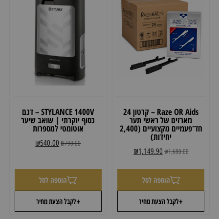
Raze OR Aids – קרטון 24
STYLANCE 1400V – דגם
מארזים של ראשי תער
כסוף יוקרתי | שואב שיער
חד־פעמיים מקצועיים (2,400
אוטומטי למספרות
יחידות)
₪
540.00
₪
790.00
₪
1,149.90
₪
1,680.00
הוספה לסל
הוספה לסל
+
+
לקבל הצעת מחיר
לקבל הצעת מחיר