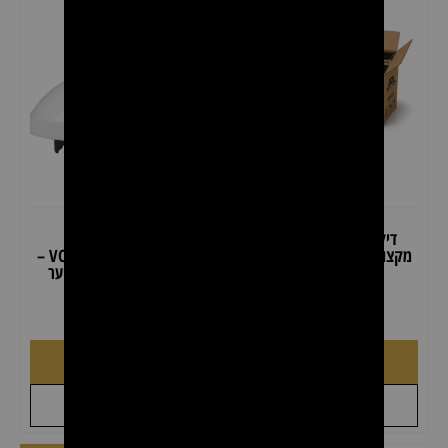
דיל קרטון כפפות ניטריל
דיפיוזר לשיער JRL
מקצועיות JRL – 10 קופסאות
VOLUMIZING DIFFUSER –
(1,000 יחידות)
אוניברסלי למייבשי שיער
₪
49.00
₪
110.00
₪
199.00
₪
399.00
לצפייה במוצר
הוספה לסל
+
+
לקבל הצעת מחיר
לקבל הצעת מחיר