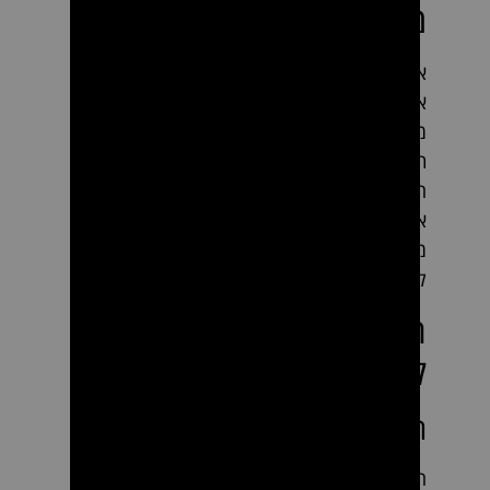
מתחילות
אם הגעת לכאן, אתה במקום הנכון. כאן תמצא
את כל הכלים והאביזרים הנחוצים לפתיחת
מספרת גברים מצליחה, כולל רהיטים, גופי
תאורה ומוצרי טיפוח. אומנם הכנו לך את
המדריך הבסיסי לרכישת ציוד למספרת גברים,
אך תוכל למצוא כאן כל אביזר משלים, תוספת או
מתקן שנחוצים למספרות ולסלוני יופי. מוכן
להתחיל?
המדריך לרכישת ציוד
למספרת גברים
חומרי חיטוי למספרות
היגיינה היא חלק חיוני במספרה שלך, והיא לא