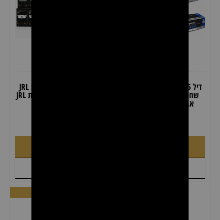
דיל 5 קרטונים כפפות ניטריל
דיל סכיני גילוח JRL SINGLE
שחורות – 500 יחידות ללא
EDGE + ידית תער מגנטית JRL
אבקה (חזקות במיוחד)
₪
299.00
₪
379.00
₪
89.00
₪
129.00
הוספה לסל
הוספה לסל
+
+
לקבל הצעת מחיר
לקבל הצעת מחיר
דיל 10 יחידות!
מבצע