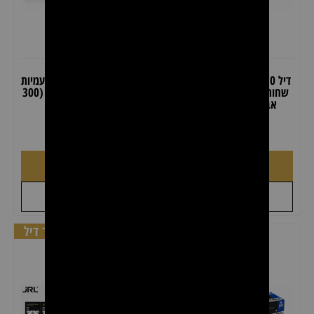
דיל 10 קרטונים כפפות ניטריל
דיל 3 יחידות מגבות חד פעמיות
שחורות – 1000 יחידות (ללא
Nish Man לייבוש שיער (300
אבקה, חזקות במיוחד)
מגבות)
₪
199.00
₪
297.00
₪
160.00
₪
230.00
הוספה לסל
הוספה לסל
+
+
לקבל הצעת מחיר
לקבל הצעת מחיר
דיל 5 יחידות !
סופר ברבר דיל