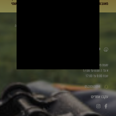
מאובטחת
מעולה
משתלם
רשמי
זמינים לשירותכם
הכתובת
שלנו: טייבה
ליד be
פארם
שעות פעילות
א עד ה 8:00 עד 17:00
שבת 8:00 עד 17:00
0528060094
עקבו אחרינו