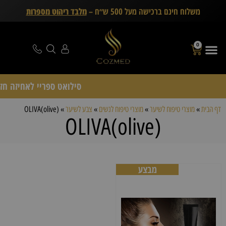
משלוח חינם ברכישה מעל 500 ש״ח –
מלבד ריהוט מספרות
0
סילואט ספריי לאחיזה חזקה Schwarzkopf Professional – דיל 15
דף הבית
»
מוצרי טיפוח לשיער
»
מוצרי טיפוח לנשים
»
צבע לשיער
»
OLIVA(olive)
OLIVA(olive)
מבצע