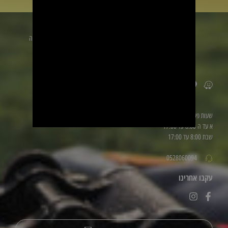
זמינים לשירותכם
הכתובת
שלנו: טייבה
ליד be
פארם
שעות פעילות
א עד ה 8:00 עד 17:00
שבת 8:00 עד 17:00
0528060094
עקבו אחרינו