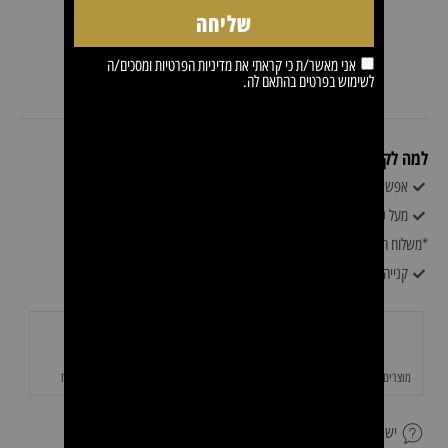
שליחה
אני מאשר/ת כי קראתי את
מדיניות הפרטיות
ומסכים/ה
לשימוש בפרטים בהתאם לה.
למה לקוחות קונים אצלינו?
אפשרות לעד 6 תשלומים ללא ריבית
מעל 500 משלוח חינם
*משלוח חינם לא כולל רהיטים* המחיר נקבע על ידי צוות 0528060094
קנייה מאובטחת ושירות לקוחות מעולה
מוצרים איכותיים באחריות
משלוחים מהירים
תשלום מאובטח
יש לך שאלה על המוצר?