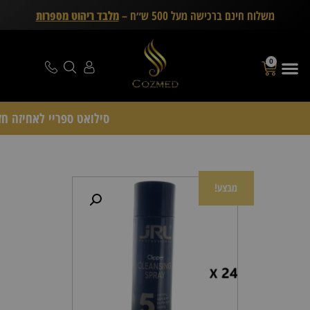
משלוח חינם ברכישה מעל 500 ש״ח –
מלבד ריהוט מספרות
0
סילואט ספריי לאחיזה חזקה Schwarzkopf Professional – דיל
מבצע!