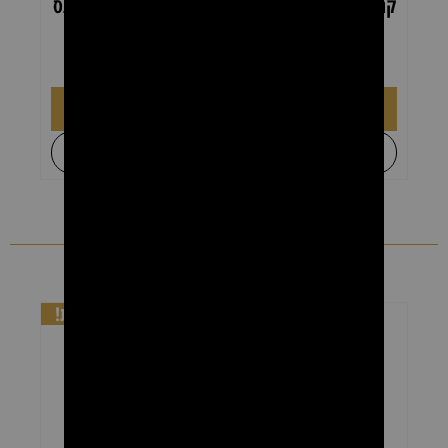
קרטון רולרים שעווה אלוורה להסרת שיער – פראנס
קרטו
ביוטי 24 יחידות × 100 מ"ל
₪
169.00
₪
269.00
הוספה לסל
+
לקבל הצעת מחיר
מומלצים
דיל 10 יחידות!