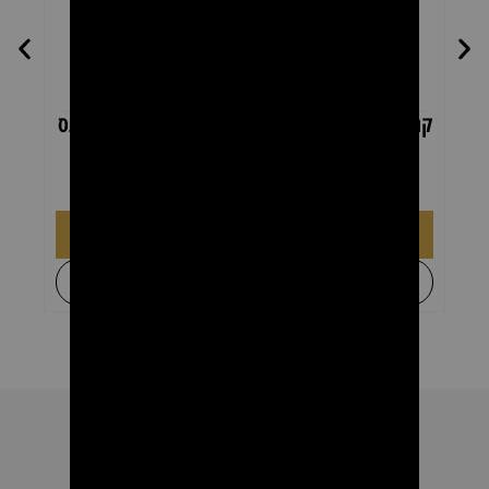
קרטון רולרים שעווה אלוורה להסרת שיער – פראנס
קרטו
ביוטי 24 יחידות × 100 מ"ל
₪
169.00
₪
269.00
הוספה לסל
+
לקבל הצעת מחיר