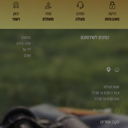
רכישה
תמיכה
מחיר
יבואן
מאובטחת
מעולה
משתלם
רשמי
זמינים לשירותכם
הכתובת
שלנו: טייבה
ליד be
פארם
שעות פעילות
א עד ה 8:00 עד 17:00
שבת 8:00 עד 17:00
0528060094
עקבו אחרינו