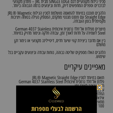
סכיני גילוח מקצועיים דגם SINGLE EDGE מבית JRL – פתרון מקצועי
לברברים וספרים המחפשים דיוק, חדות וביצועים ברמה הגבוהה ביותר.
הלהבים תוכננו במיוחד להתאמה מושלמת לסכין הגילוח JRL® Magnetic
Straight Edge עם פטנט מגנטי מתקדם, המספק נעילה בטוחה ויציבות
מקסימלית בזמן העבודה.
מיוצרים מפלדת אל־חלד גרמנית איכותית German 4037 Stainless
Steel לשמירה על חדות לאורך זמן, עבודה חלקה וגימור מדויק במיוחד.
בין אם מדובר ביצירת קווי שיער חדים, דיטיילינג מקצועי או גימור זקן
מושלם
הלהבים האלו מספקים שליטה גבוהה, נוחות עבודה וביצועים עקביים בכל
שימוש.
מאפיינים עיקריים
תואם במיוחד לסכין JRL® Magnetic Straight Edge
פלדת אל־חלד גרמנית איכותית German 4037 Stainless Steel
חדות גבוהה לאורך זמן
עיצוב חד־צדדי לשליטה ודיוק מרבי
החלפה מהירה ונוחה
אידאלי לקווי שיער, דיטיילינג וגימורים
מתאים לשימוש מקצועי במספרות וברבר שופ
100 להבים בקופסה
הרשמה לבעלי מספרות