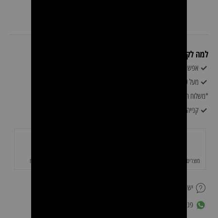
למה לקוחות קונים אצלינו?
אפשרות לעד 6 תשלומים ללא ריבית
מעל 500 משלוח חינם
*משלוח חינם לא כולל רהיטים* המחיר נקבע על ידי צוות 0528060094
קנייה מאובטחת ושירות לקוחות מעולה
מוצרים איכותיים באחריות
משלוחים מהירים
תשלום מאובטח
יש לך שאלה על המוצר?
פנייה לשירות לקוחות ב-WhatsApp