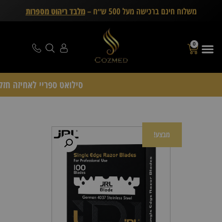
משלוח חינם ברכישה מעל 500 ש״ח –
מלבד ריהוט מספרות
0
סילואט ספריי לאחיזה חזקה Schwarzkopf Professional – דיל 15
מבצע!