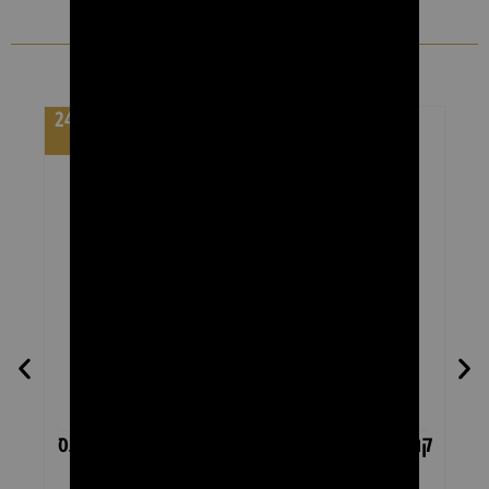
מוצרים נוספים
מחיר לקרטון 24
יחידות
קרטון רולרים שעווה אלוורה להסרת שיער – פראנס
קרטו
ביוטי 24 יחידות × 100 מ"ל