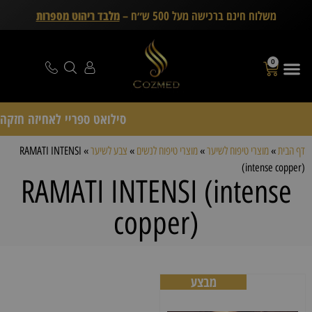
משלוח חינם ברכישה מעל 500 ש״ח –
מלבד ריהוט מספרות
0
סילואט ספריי לאחיזה חזקה Schwarzkopf Professional – דיל 15 יחידות (
דף הבית
»
מוצרי טיפוח לשיער
»
מוצרי טיפוח לנשים
»
צבע לשיער
»
RAMATI INTENSI
(intense copper)
RAMATI INTENSI (intense
copper)
מבצע