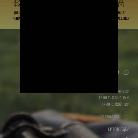
רכישה
תמיכה
מחיר
יבואן
מאובטחת
מעולה
משתלם
רשמי
זמינים לשירותכם
הכתובת
שלנו: טייבה
ליד be
פארם
שעות פעילות
א עד ה 8:00 עד 17:00
שבת 8:00 עד 17:00
0528060094
עקבו אחרינו