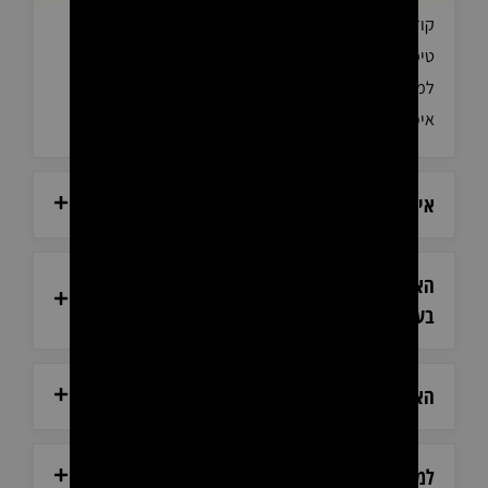
קוזמיד ביוטי בע"מ היא חברה המתמחה בשיווק מוצרי
טיפוח, ציוד מקצועי וריהוט למספרות. החברה פועלת
למעלה מ-15 שנה בתחום ומעניקה ללקוחותיה מוצרים
איכותיים, שירות מקצועי וידע רב שנצבר לאורך השנים.
אילו מוצרים ניתן לרכוש באתר?
האם אתם עובדים עם לקוחות פרטיים או רק עם
בעלי מקצוע?
האם המוצרים באתר מקוריים?
למה כדאי לקנות בקוזמיד ביוטי?