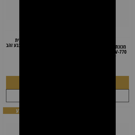
מכונת פיניש מקצועית
BaBylissPRO GoldFX- צבע זהב
מכונת פיניש מקצועית Agiva
Venom V-770 – טרימר נטען
₪
419.00
₪
599.00
לגימורים מדויקים
₪
199.00
הוספה לסל
הוספה לסל
+
+
לקבל הצעת מחיר
לקבל הצעת מחיר
מבצע
מבצע