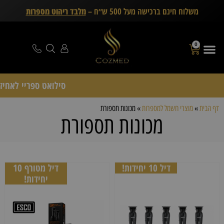
משלוח חינם ברכישה מעל 500 ש״ח –
מלבד ריהוט מספרות
0
סילואט ספריי לאחיזה חזקה rofessional
דף הבית
»
מוצרי חשמל למספרות
»
מכונות תספורת
מכונות תספורת
דיל 10 יחידות!
דיל מטורף 10
יחידות!