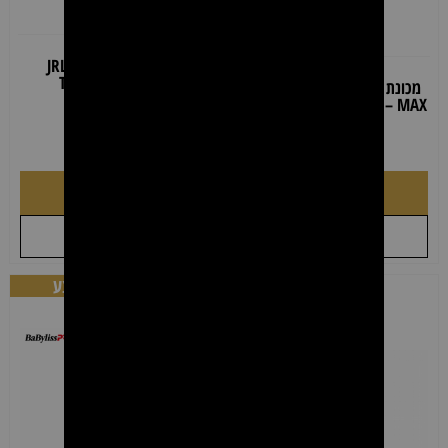
מכונת פיניש JRL Onyx
Trimmer 2020TB
מכונת פיניש ESCO ZERO CUT
MAX – מכונת תספורת מקצועית
₪
590.00
₪
690.00
₪
149.00
₪
199.00
הוספה לסל
הוספה לסל
+
+
לקבל הצעת מחיר
לקבל הצעת מחיר
מחיר מיוחד
מבצע
למספרות