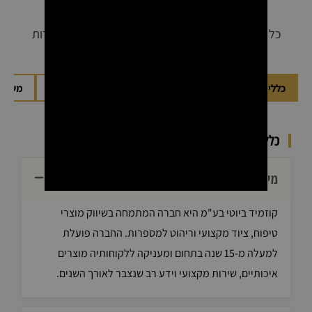
שאלות נפוצות
כל מה שרציתם לדעת על הרכישה, המשלוחים והשירות
בקוזמיד ביוטי
כללי ואודות קוזמיד ביוטי
הזמנות, תשלומים ואבטחה
משלוח
כללי ואודות קוזמיד ביוטי
מי היא קוזמיד ביוטי?
קוזמיד ביוטי בע"מ היא חברה המתמחה בשיווק מוצרי
טיפוח, ציוד מקצועי וריהוט למספרות. החברה פועלת
למעלה מ-15 שנה בתחום ומעניקה ללקוחותיה מוצרים
איכותיים, שירות מקצועי וידע רב שנצבר לאורך השנים.