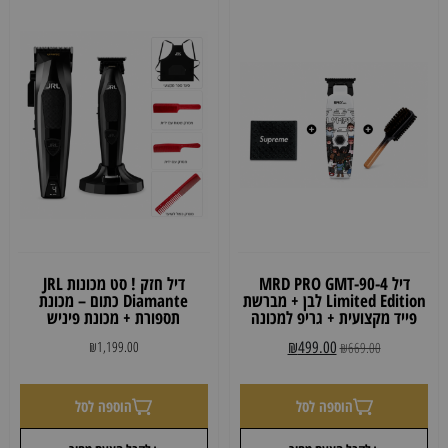
דיל MRD PRO GMT-90-4
דיל חזק ! סט מכונות JRL
Limited Edition לבן + מברשת
Diamante כתום – מכונת
פייד מקצועית + גריפ למכונה
תספורת + מכונת פיניש
₪
1,199.00
₪
499.00
₪
669.00
הוספה לסל
הוספה לסל