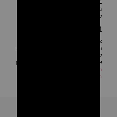
במהלך שעות ארוכות של שימוש. הגדרות
מתכווננות ולהבים מהונדסים מתאימים לסוגי
שיער וסגנונות שונים, ומבטיחים דיוק מרבי.
במיוחד למספרות גברים
ציוד למספרת גברים מצריך התמקדות בצרכים
הספציפיים של קהל היעד הזה. כדי להבטיח מתן
שירות מקיף, מומלץ להצטייד גם במכונת גילוח
איכותית. אם זה נחוץ לך, ניתן לרכוש באתר מגוון
מכונות גילוח
או
סט של מכונת תספורת ומכונת
גילוח Ghost Collection JRL
.