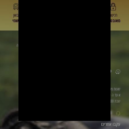
רכישה
תמיכה
מחיר
יבואן
מאובטחת
מעולה
משתלם
רשמי
זמינים לשירותכם
הכתובת
שלנו: טייבה
ליד be
פארם
שעות פעילות
א עד ה 8:00 עד 17:00
שבת 8:00 עד 17:00
0528060094
עקבו אחרינו