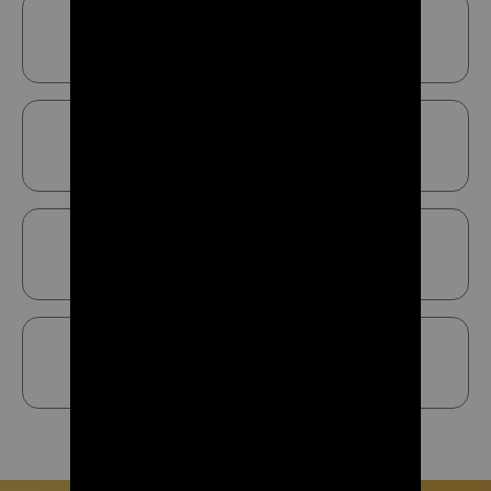
כתובתינו
טייבה ליד be פארם
טלפון
מייל
cozmed@gmail.com
שעות פעילות
א עד ה 8:00 עד 17:00 שבת 8:00 עד 17:00