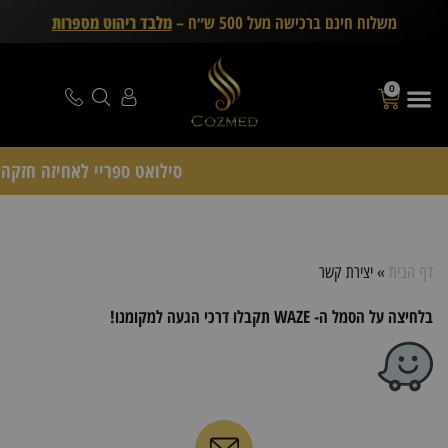
משלוח חינם ברכישה מעל 500 ש״ח –
מלבד ריהוט מספרות
0
סילואט ספריי לאחיזה חזקה Schwarzkopf Professional – דיל 15 יחידות ( 
דף הבית
»
יצירת קשר
בלחיצה על הסמל ה- WAZE תקבלו דרכי הגעה למקומנו!