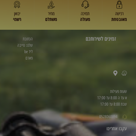
רכישה
תמיכה
מחיר
יבואן
מאובטחת
מעולה
משתלם
רשמי
זמינים לשירותכם
הכתובת
שלנו: טייבה
ליד be
פארם
שעות פעילות
א עד ה 8:00 עד 17:00
שבת 8:00 עד 17:00
0528060094
עקבו אחרינו