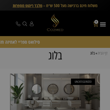
משלוח חינם ברכישה מעל 500 ש״ח –
מלבד ריהוט מספרות
0
סילואט ספריי לאחיזה חזקה Schwarzkopf Professional – דיל
בלוג
דף הבית
»
בלוג
UNCATEGORIZED